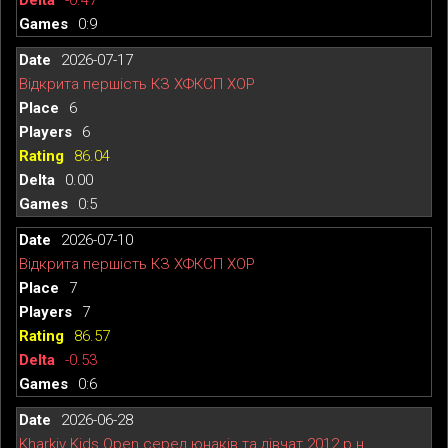
0:9
2026-07-17
Відкрита першість КЗ ХФКСП ХОР
6
6
86.04
0.00
0:5
2026-07-10
Відкрита першість КЗ ХФКСП ХОР
7
7
86.57
-0.53
0:6
2026-06-28
Kharkiv Kids Open серед юнаків та дівчат 2012 р.н