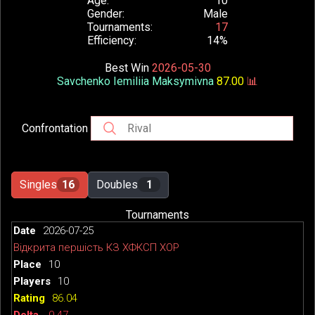
Age
10
Gender
Male
Tournaments
17
Efficiency
14%
Best Win
2026-05-30
Savchenko Iemiliia Maksymivna
87.00
📊
Confrontation
Singles
16
Doubles
1
Tournaments
2026-07-25
Відкрита першість КЗ ХФКСП ХОР
10
10
86.04
-0.47