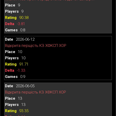
9
9
90.38
-3.81
0:8
2026-06-12
Відкрита перщість КЗ ХФКСП ХОР
10
10
91.71
-1.33
0:9
2026-06-05
Відкрита першість КЗ ХФКСП ХОР
13
13
93.35