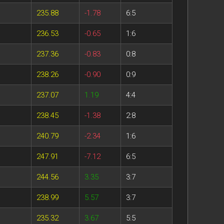
235.88
-1.78
6:5
236.53
-0.65
1:6
237.36
-0.83
0:8
238.26
-0.90
0:9
237.07
1.19
4:4
238.45
-1.38
2:8
240.79
-2.34
1:6
247.91
-7.12
6:5
244.56
3.35
3:7
238.99
5.57
3:7
235.32
3.67
5:5