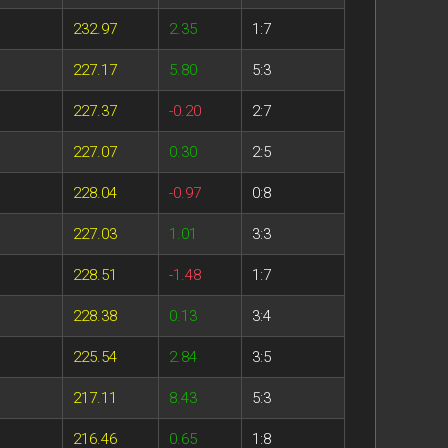
232.97
2.35
1:7
227.17
5.80
5:3
227.37
-0.20
2:7
227.07
0.30
2:5
228.04
-0.97
0:8
227.03
1.01
3:3
228.51
-1.48
1:7
228.38
0.13
3:4
225.54
2.84
3:5
217.11
8.43
5:3
216.46
0.65
1:8