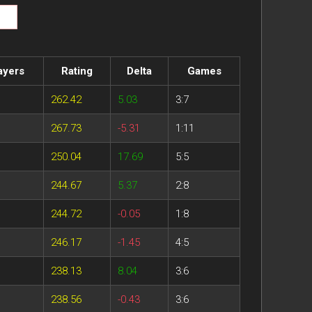
ayers
Rating
Delta
Games
262.42
5.03
3:7
267.73
-5.31
1:11
250.04
17.69
5:5
244.67
5.37
2:8
244.72
-0.05
1:8
246.17
-1.45
4:5
238.13
8.04
3:6
238.56
-0.43
3:6