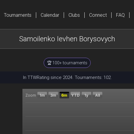
Tournaments
Calendar
Clubs
Connect
FAQ
Samoilenko Ievhen Borysovych
🏆 100+ tournaments
In TTWRating since 2024. Tournaments: 102.
Zoom
1m
3m
6m
YTD
1y
All
Chart
Combination chart with 2 data series.
The chart has 2 X axes displaying Time, and navigator
The chart has 2 Y axes displaying Current rating, and 