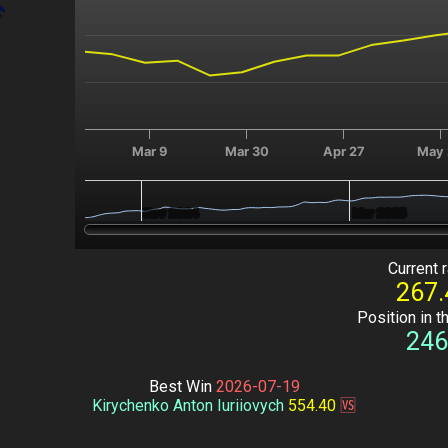
Mar 9
Mar 30
Apr 27
May
Nov 2024
Nov 2024
Mar 2025
Mar 2025
End of interactive chart.
Current r
267.
Position in t
246
Best Win
2026-07-19
Kirychenko Anton Iuriiovych
554.40
🆚