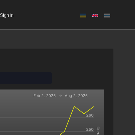
Sign in
Feb 2, 2026
→
Aug 2, 2026
260
-x-axis.
navigator-y-axis.
250