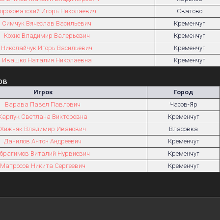
Гороховатский Игорь Николаевич
Сватово
Симчук Вячеслав Васильевич
Кременчуг
Кохно Владимир Валерьевич
Кременчуг
Николайчук Игорь Васильевич
Кременчуг
Ивашко Наталия Николаевна
Кременчуг
ов
Игрок
Город
Варава Павел Павлович
Часов-Яр
Карпук Светлана Викторовна
Кременчуг
Хижняк Владимир Иванович
Власовка
Данилов Антон Андреевич
Кременчуг
брагимов Виталий Нурвиевич
Кременчуг
Матросов Никита Сергеевич
Кременчуг