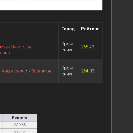
Город
Рейтинг
Крем
мчук Вячеслав
268.43
енчуг
аевна
Крем
н Андреевич
/
Ибрагимов
264.03
енчуг
Рейтинг
339.65
317.64