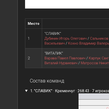
Место
"СЛАВИК"
1
Дубинин Игорь Олегович
/
Сальников
Васильевич
/
Кохно Владимир Валер
"ВИТАЛИК"
2
Варава Павел Павлович
/
Карпук Све
Виталий Нурвиевич
/
Матросов Никит
Состав команд
1. "СЛАВИК" · Кременчуг · 268.43 · 7 игроко
С