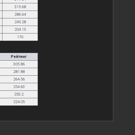
315.68
286.64
245.28
204.15
170
Рейтинг
305.86
281.88
264.56
254.63
253.2
224.05