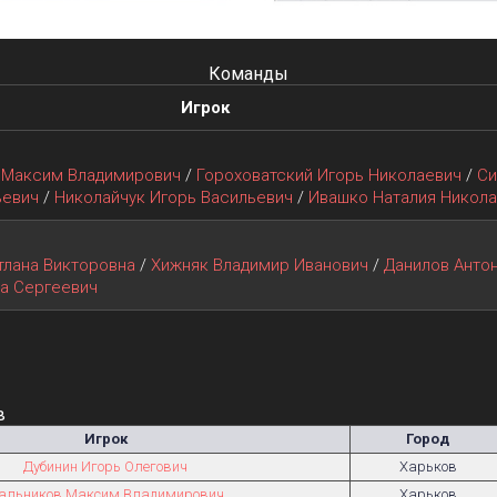
Команды
Игрок
 Максим Владимирович
/
Гороховатский Игорь Николаевич
/
Си
ьевич
/
Николайчук Игорь Васильевич
/
Ивашко Наталия Никол
тлана Викторовна
/
Хижняк Владимир Иванович
/
Данилов Анто
а Сергеевич
в
Игрок
Город
Дубинин Игорь Олегович
Харьков
альников Максим Владимирович
Харьков