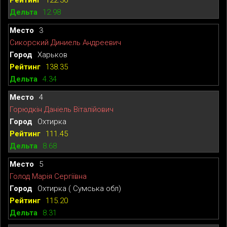
12.98
3
Сикорский Диниель Андреевич
Харьков
138.35
4.34
4
Горюдкін Даніель Віталійович
Охтирка
111.45
8.68
5
Голод Марія Сергіївна
Охтирка ( Сумська обл)
115.20
8.31