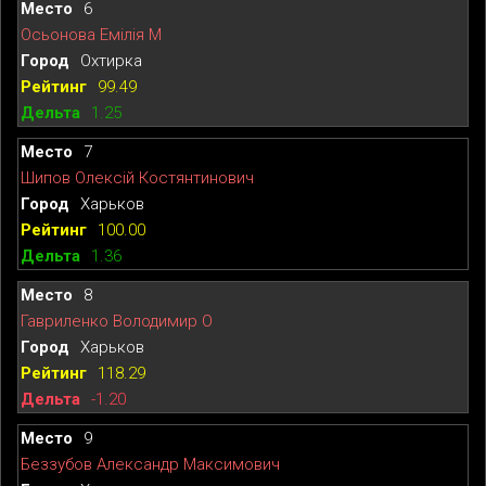
6
Осьонова Емілія М
Охтирка
99.49
1.25
7
Шипов Олексій Костянтинович
Харьков
100.00
1.36
8
Гавриленко Володимир О
Харьков
118.29
-1.20
9
Беззубов Александр Максимович