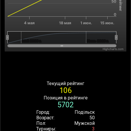
50
0
4 мая
18 мая
1 июн.
15 июн.
Май 2026 г.
Май 2026 г.
Июнь 2026 г.
Июнь 2026 г.
Highcharts.com
End of interactive chart.
Текущий рейтинг
106
Позиция в рейтинге
5702
Город
Подільск
Возраст
50
Пол
Мужской
Турниры
3