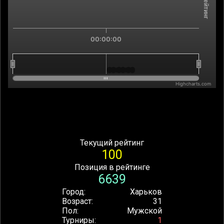
00:00:00
00:00:00
00:00:00
Highcharts.com
End of interactive chart.
Текущий рейтинг
100
Позиция в рейтинге
6639
Город
Харьков
Возраст
31
Пол
Мужской
Турниры
1