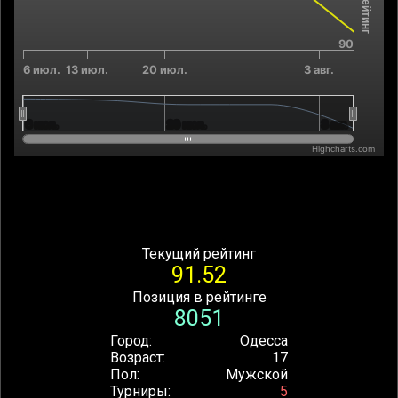
90
6 июл.
13 июл.
20 июл.
3 авг.
6 июл.
6 июл.
20 июл.
20 июл.
3 авг.
3 авг.
Highcharts.com
End of interactive chart.
Текущий рейтинг
91.52
Позиция в рейтинге
8051
Город
Одесса
Возраст
17
Пол
Мужской
Турниры
5