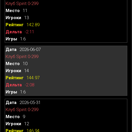
Клуб Spirit 0-299
11
13
142.89
-2.11
1:6
2026-06-07
Клуб Spirit 0-299
10
14
144.97
-2.08
1:6
2026-05-31
Клуб Spirit 0-299
9
12
146.94