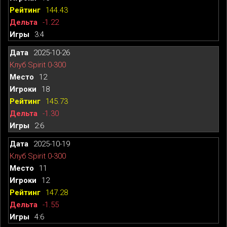
144.43
-1.22
3:4
2025-10-26
Клуб Spirit 0-300
12
18
145.73
-1.30
2:6
2025-10-19
Клуб Spirit 0-300
11
12
147.28
-1.55
4:6