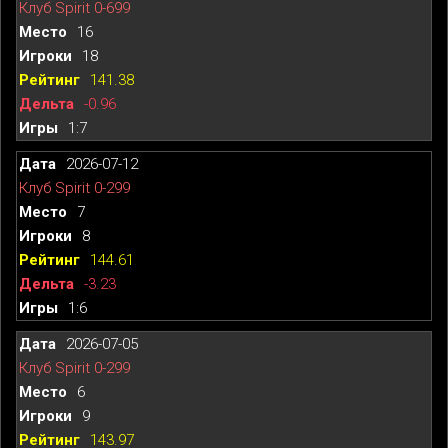
Клуб Spirit 0-699
16
18
141.38
-0.96
1:7
2026-07-12
Клуб Spirit 0-299
7
8
144.61
-3.23
1:6
2026-07-05
Клуб Spirit 0-299
6
9
143.97