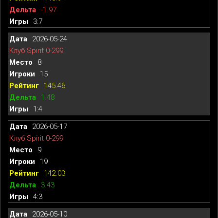
-1.97
3:7
2026-05-24
Клуб Spirit 0-299
8
15
145.46
1.48
1:4
2026-05-17
Клуб Spirit 0-299
9
19
142.03
3.43
4:3
2026-05-10