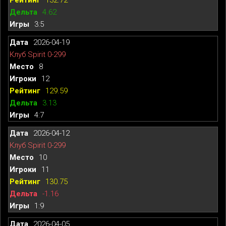
4.62
3:5
2026-04-19
Клуб Spirit 0-299
8
12
129.59
3.13
4:7
2026-04-12
Клуб Spirit 0-299
10
11
130.75
-1.16
1:9
2026-04-05