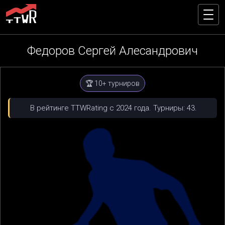
Федоров Сергей Алесандрович
🏆 10+ турниров
В рейтинге TTWRating с 2024 года. Турниры: 43.