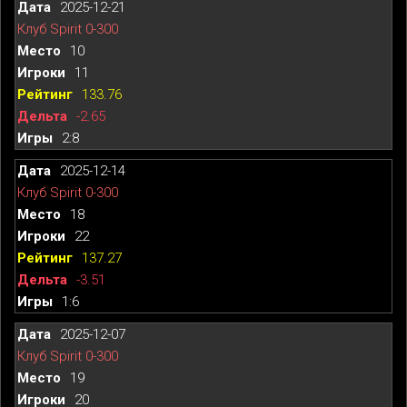
2025-12-21
Клуб Spirit 0-300
10
11
133.76
-2.65
2:8
2025-12-14
Клуб Spirit 0-300
18
22
137.27
-3.51
1:6
2025-12-07
Клуб Spirit 0-300
19
20