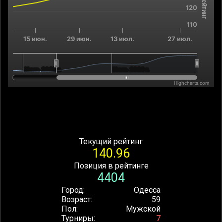
120
110
15 июн.
29 июн.
13 июл.
27 июл.
Июль 2025 г.
Июль 2025 г.
Июль 2026 г.
Июль 2026 г.
Highcharts.com
End of interactive chart.
Текущий рейтинг
140.96
Позиция в рейтинге
4404
Город
Одесса
Возраст
59
Пол
Мужской
Турниры
7