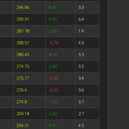
296.86
8.36
3:3
290.41
6.45
6:4
287.78
2.63
1:4
288.57
-0.79
4:3
280.43
8.14
5:3
274.75
5.68
5:5
275.77
-1.02
3:4
276.4
-0.63
3:6
274.8
1.60
3:7
269.18
5.62
2:7
264.21
4.97
4:5