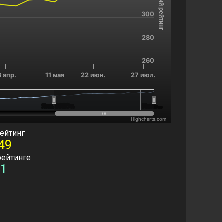
Текущий рейтинг
300
280
260
3 апр.
11 мая
22 июн.
27 июл.
Янв. 2026 г.
Янв. 2026 г.
Июль…
Июль…
Highcharts.com
ейтинг
49
рейтинге
1