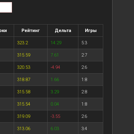
оки
Рейтинг
Дельта
Игры
323.2
14.29
5:3
315.59
7.61
2:7
320.53
-4.94
2:6
318.87
1.66
1:8
315.58
3.29
2:8
315.54
0.04
1:8
319.09
-3.55
2:6
313.06
6.03
3:4