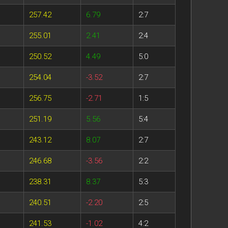
257.42
6.79
2:7
255.01
2.41
2:4
250.52
4.49
5:0
254.04
-3.52
2:7
256.75
-2.71
1:5
251.19
5.56
5:4
243.12
8.07
2:7
246.68
-3.56
2:2
238.31
8.37
5:3
240.51
-2.20
2:5
241.53
-1.02
4:2