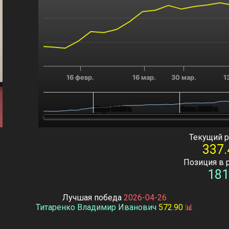
16 февр.
16 мар.
30 мар.
1
Март 2025 г.
Март 2025 г.
Сент. 2025 г.
Сент. 2025 г.
End of interactive chart.
Текущий р
337.
Позиция в 
181
Лучшая победа
2026-04-26
Титаренко Владимир Иванович
572.90
📊