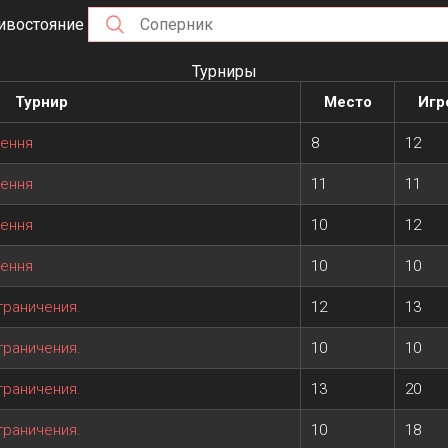
ивостояние
Турниры
Турнир
Место
Игр
ження
8
12
ження
11
11
ження
10
12
ження
10
10
граничения.
12
13
граничения.
10
10
граничения.
13
20
граничения.
10
18