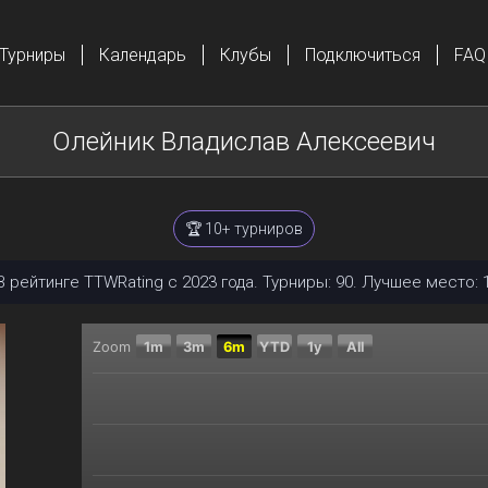
Турниры
Календарь
Клубы
Подключиться
FAQ
Олейник Владислав Алексеевич
🏆 10+ турниров
В рейтинге TTWRating с 2023 года. Турниры: 90. Лучшее место: 1
Zoom
1m
3m
6m
YTD
1y
All
Chart
Combination chart with 2 data series.
The chart has 2 X axes displaying Time, and navigator
The chart has 2 Y axes displaying Текущий рейтинг, 