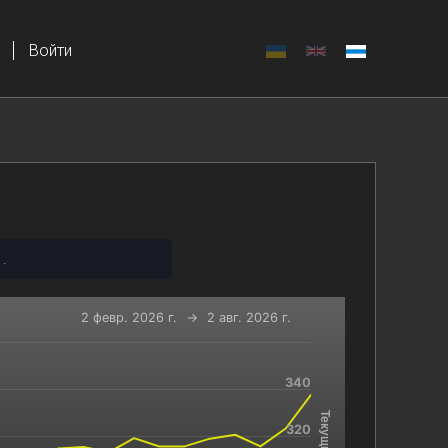
Войти
.
2 февр. 2026 г.
→
2 авг. 2026 г.
340
-x-axis.
and navigator-y-axis.
320