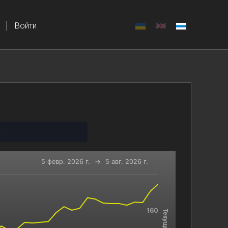
Войти
.
5 февр. 2026 г.
→
5 авг. 2026 г.
-x-axis.
and navigator-y-axis.
160