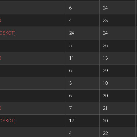
6
24
0
4
23
POSKOT)
24
24
5
26
0
11
13
6
29
3
18
6
30
0
7
21
POSKOT)
17
20
4
22