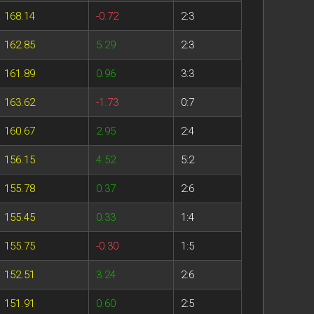
168.14
-0.72
2:3
162.85
5.29
2:3
161.89
0.96
3:3
163.62
-1.73
0:7
160.67
2.95
2:4
156.15
4.52
5:2
155.78
0.37
2:6
155.45
0.33
1:4
155.75
-0.30
1:5
152.51
3.24
2:6
151.91
0.60
2:5