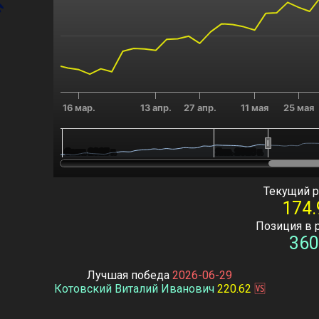
16 мар.
13 апр.
27 апр.
11 мая
25 мая
Сент. 2025 г.
Сент. 2025 г.
Янв. 2026 г.
Янв. 2026 г.
End of interactive chart.
Текущий р
174.
Позиция в 
360
Лучшая победа
2026-06-29
Котовский Виталий Иванович
220.62
🆚