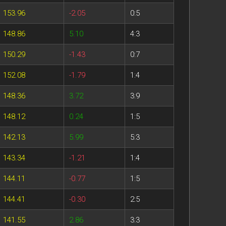
153.96
-2.05
0:5
148.86
5.10
4:3
150.29
-1.43
0:7
152.08
-1.79
1:4
148.36
3.72
3:9
148.12
0.24
1:5
142.13
5.99
5:3
143.34
-1.21
1:4
144.11
-0.77
1:5
144.41
-0.30
2:5
141.55
2.86
3:3