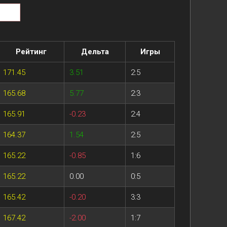
Рейтинг
Дельта
Игры
171.45
3.51
2:5
165.68
5.77
2:3
165.91
-0.23
2:4
164.37
1.54
2:5
165.22
-0.85
1:6
165.22
0.00
0:5
165.42
-0.20
3:3
167.42
-2.00
1:7