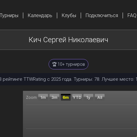
Турниры
Календарь
Клубы
Подключиться
FAQ
Кич Сергей Николаевич
🏆 10+ турниров
В рейтинге TTWRating с 2025 года. Турниры: 78. Лучшее место: 1
Zoom
1m
3m
6m
YTD
1y
All
Chart
Combination chart with 2 data series.
The chart has 2 X axes displaying Time, and navigator
The chart has 2 Y axes displaying Текущий рейтинг, 