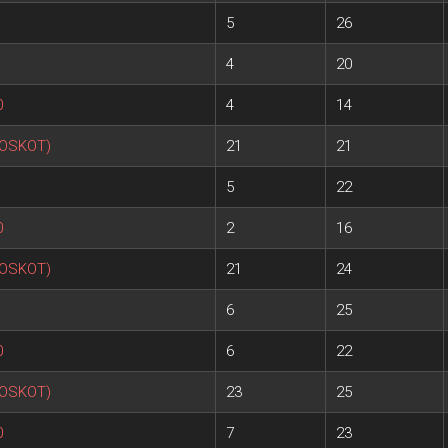
5
26
4
20
0
4
14
POSKOT)
21
21
5
22
0
2
16
POSKOT)
21
24
6
25
0
6
22
POSKOT)
23
25
0
7
23