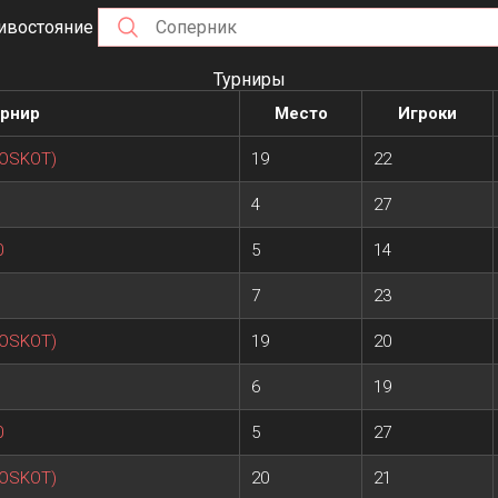
ивостояние
Турниры
урнир
Место
Игроки
POSKOT)
19
22
4
27
0
5
14
7
23
POSKOT)
19
20
6
19
0
5
27
POSKOT)
20
21