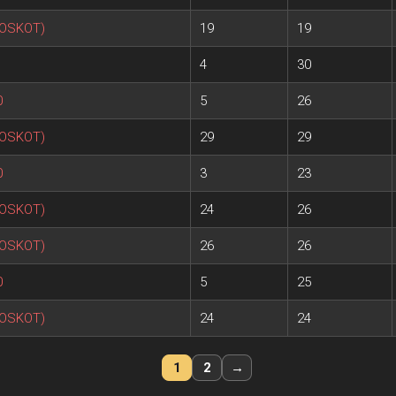
POSKOT)
19
19
4
30
0
5
26
POSKOT)
29
29
0
3
23
POSKOT)
24
26
POSKOT)
26
26
0
5
25
POSKOT)
24
24
1
2
→