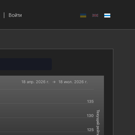
Войти
18 апр. 2026 г.
→
18 июл. 2026 г.
135
-x-axis.
and navigator-y-axis.
Текущий рейтинг
130
125