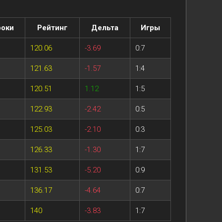
роки
Рейтинг
Дельта
Игры
120.06
-3.69
0:7
121.63
-1.57
1:4
120.51
1.12
1:5
122.93
-2.42
0:5
125.03
-2.10
0:3
126.33
-1.30
1:7
131.53
-5.20
0:9
136.17
-4.64
0:7
140
-3.83
1:7