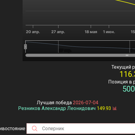
20 апр.
27 апр.
18 мая
1 июн.
15
27 апр.
27 апр.
8 
8 
End of interactive chart.
Текущий р
116.
Позиция в 
500
Лучшая победа
2026-07-04
Резников Александр Леонидович
149.93
📊
ивостояние