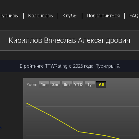
Турниры
Календарь
Клубы
Подключиться
FAQ
Кириллов Вячеслав Александрович
В рейтинге TTWRating с 2026 года. Турниры: 9.
Zoom
1m
3m
6m
YTD
1y
All
Chart
Combination chart with 2 data series.
The chart has 2 X axes displaying Time, and navigator
The chart has 2 Y axes displaying Текущий рейтинг, 