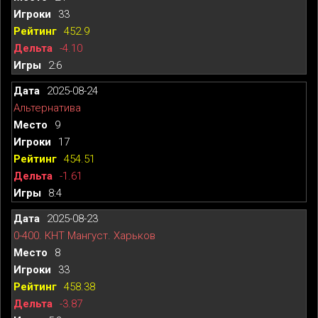
33
452.9
-4.10
2:6
2025-08-24
Альтернатива
9
17
454.51
-1.61
8:4
2025-08-23
0-400. КНТ Мангуст. Харьков
8
33
458.38
-3.87