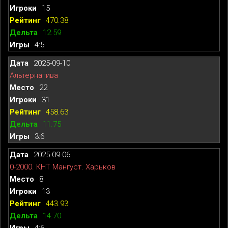
15
470.38
12.59
4:5
2025-09-10
Альтернатива
22
31
458.63
11.75
3:6
2025-09-06
0-2000. КНТ Мангуст. Харьков
8
13
443.93
14.70
4:6