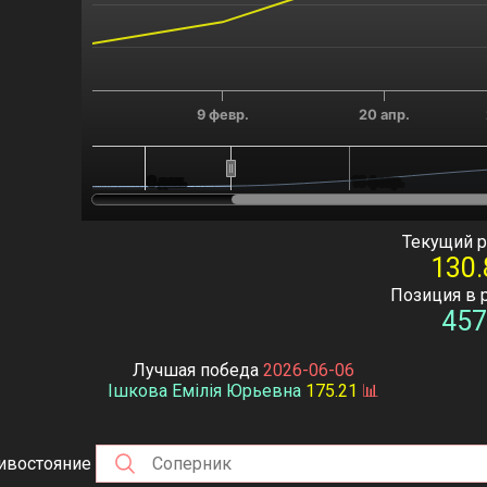
9 февр.
20 апр.
8 дек.
8 дек.
16 февр.
16 февр.
End of interactive chart.
Текущий р
130.
Позиция в 
457
Лучшая победа
2026-06-06
Ішкова Емілія Юрьевна
175.21
📊
ивостояние