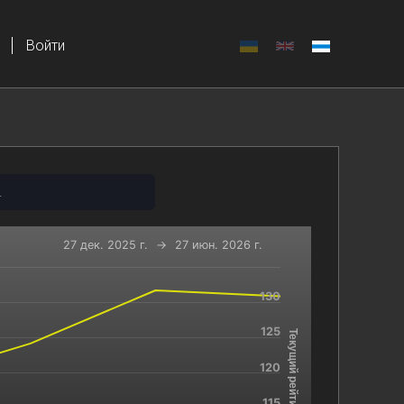
Войти
.
27 дек. 2025 г.
→
27 июн. 2026 г.
130
-x-axis.
and navigator-y-axis.
125
Текущий рейтинг
120
115