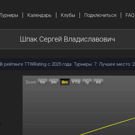
Турниры
Календарь
Клубы
Подключиться
FAQ
Шпак Сергей Владиславович
В рейтинге TTWRating с 2025 года. Турниры: 7. Лучшее место: 2
Zoom
1m
3m
6m
YTD
1y
All
Chart
Combination chart with 2 data series.
The chart has 2 X axes displaying Time, and navigator
The chart has 2 Y axes displaying Текущий рейтинг, 