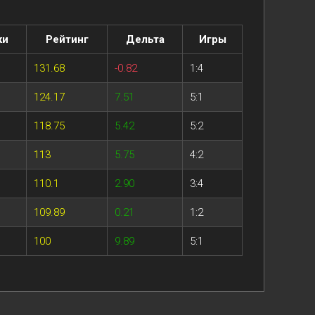
ки
Рейтинг
Дельта
Игры
131.68
-0.82
1:4
124.17
7.51
5:1
118.75
5.42
5:2
113
5.75
4:2
110.1
2.90
3:4
109.89
0.21
1:2
100
9.89
5:1