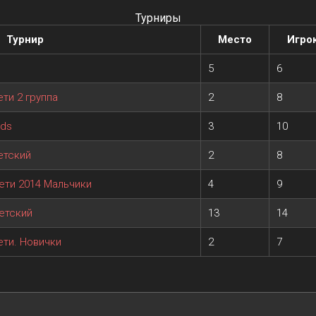
Турниры
Турнир
Место
Игро
5
6
ети 2 группа
2
8
ids
3
10
Детский
2
8
Дети 2014 Мальчики
4
9
Детский
13
14
ети. Новички
2
7