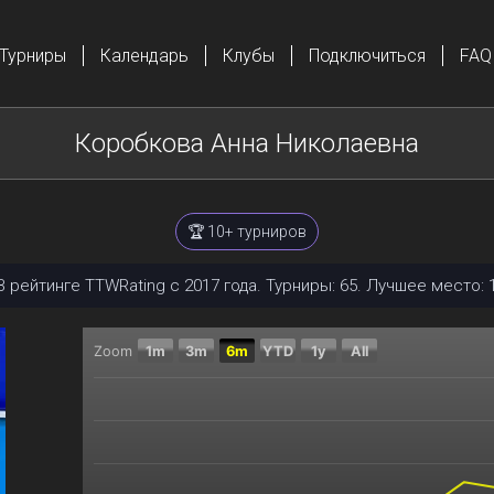
Турниры
Календарь
Клубы
Подключиться
FAQ
Коробкова Анна Николаевна
🏆 10+ турниров
В рейтинге TTWRating с 2017 года. Турниры: 65. Лучшее место: 1
Zoom
1m
3m
6m
YTD
1y
All
Chart
Combination chart with 2 data series.
The chart has 2 X axes displaying Time, and navigator
The chart has 2 Y axes displaying Текущий рейтинг, 