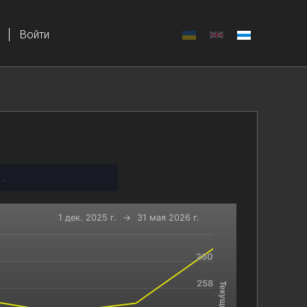
Войти
.
1 дек. 2025 г.
→
31 мая 2026 г.
260
-x-axis.
and navigator-y-axis.
258