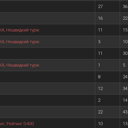
27
36
16
22
КА, Нешвидкий турік
11
15
КА, Нешвидкий турік
3
10
11
30
КА, Нешвидкий турік
1
5
8
24
12
34
2
14
22
43
т, Рейтинг 0-400
10
13