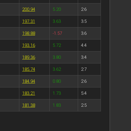
200.94
5.20
2:6
197.31
3.63
3:5
198.88
-1.57
3:6
193.16
5.72
4:4
189.36
3.80
3:4
185.74
3.62
2:7
184.94
0.80
2:6
183.21
1.73
5:4
181.38
1.83
2:5