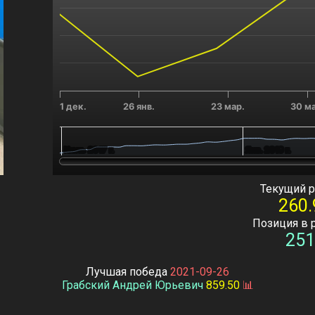
1 дек.
26 янв.
23 мар.
30 ма
Июль 2017 г.
Июль 2017 г.
Янв. 2019 г.
Янв. 2019 г.
End of interactive chart.
Текущий р
260.
Позиция в 
251
Лучшая победа
2021-09-26
Грабский Андрей Юрьевич
859.50
📊