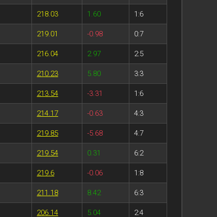
218.03
1.60
1:6
219.01
-0.98
0:7
216.04
2.97
2:5
210.23
5.80
3:3
213.54
-3.31
1:6
214.17
-0.63
4:3
219.85
-5.68
4:7
219.54
0.31
6:2
219.6
-0.06
1:8
211.18
8.42
6:3
206.14
5.04
2:4