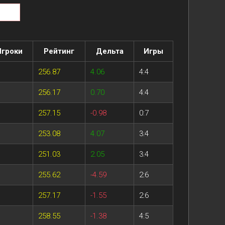
Игроки
Рейтинг
Дельта
Игры
256.87
4.06
4:4
256.17
0.70
4:4
257.15
-0.98
0:7
253.08
4.07
3:4
251.03
2.05
3:4
255.62
-4.59
2:6
257.17
-1.55
2:6
258.55
-1.38
4:5