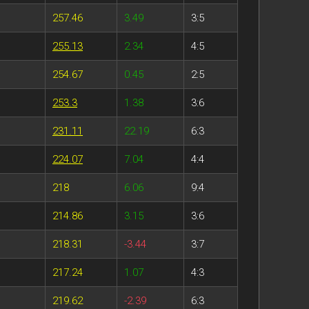
257.46
3.49
3:5
255.13
2.34
4:5
254.67
0.45
2:5
253.3
1.38
3:6
231.11
22.19
6:3
224.07
7.04
4:4
218
6.06
9:4
214.86
3.15
3:6
218.31
-3.44
3:7
217.24
1.07
4:3
219.62
-2.39
6:3