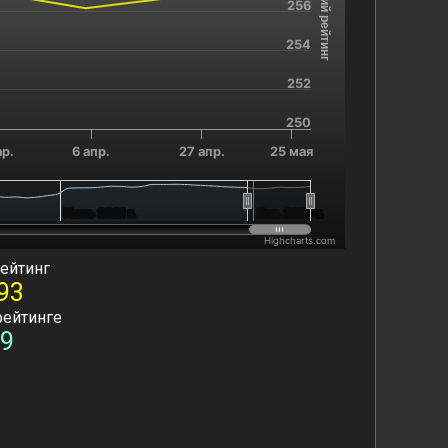
Текущий рейтинг
256
254
252
250
р.
6 апр.
27 апр.
25 мая
Июль 2021 г.
Июль 2021 г.
Янв. 2026 г.
Янв. 2026 г.
Highcharts.com
ейтинг
93
рейтинге
9