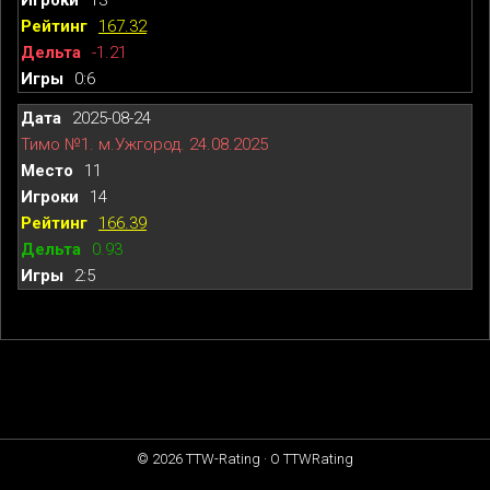
167.32
-1.21
0:6
2025-08-24
Тимо №1. м.Ужгород. 24.08.2025
11
14
166.39
0.93
2:5
© 2026
TTW-Rating
·
О TTWRating