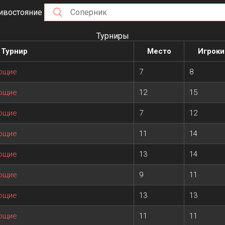
ивостояние
Турниры
Турнир
Место
Игроки
ающие
7
8
ающие
12
15
ающие
7
12
ающие
11
14
ающие
13
14
ающие
9
11
ающие
13
13
ающие
11
11