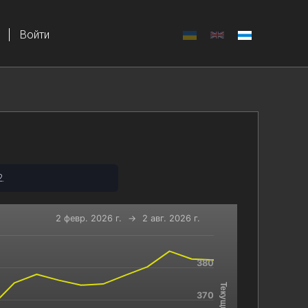
Войти
.
2 февр. 2026 г.
→
2 авг. 2026 г.
380
-x-axis.
and navigator-y-axis.
370