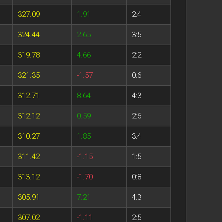
327.09
1.91
2:4
324.44
2.65
3:5
319.78
4.66
2:2
321.35
-1.57
0:6
312.71
8.64
4:3
312.12
0.59
2:6
310.27
1.85
3:4
311.42
-1.15
1:5
313.12
-1.70
0:8
305.91
7.21
4:3
307.02
-1.11
2:5