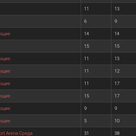
11
13
6
9
ающие
14
14
15
15
ающие
11
13
ающие
11
12
ающие
11
17
ающие
15
17
ающие
9
9
ающие
5
10
rt Arena Среда
31
38