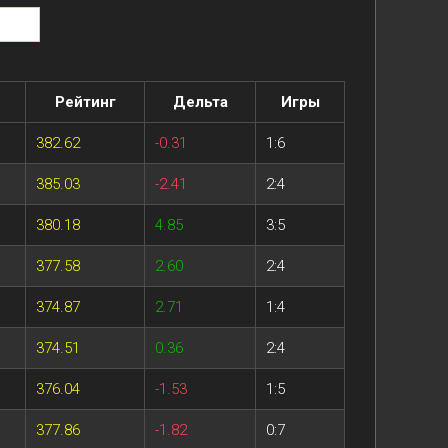
Рейтинг
Дельта
Игры
382.62
-0.31
1:6
385.03
-2.41
2:4
380.18
4.85
3:5
377.58
2.60
2:4
374.87
2.71
1:4
374.51
0.36
2:4
376.04
-1.53
1:5
377.86
-1.82
0:7