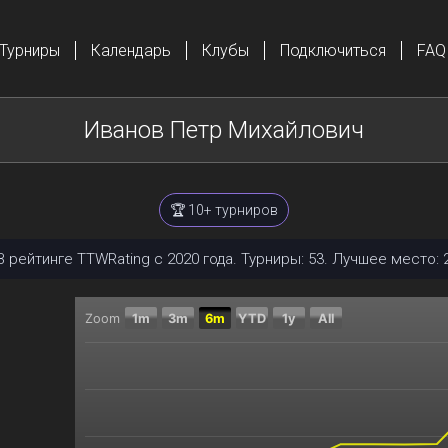
Турниры
Календарь
Клубы
Подключиться
FAQ
Иванов Петр Михайлович
🏆 10+ турниров
В рейтинге TTWRating с 2020 года. Турниры: 53. Лучшее место: 2
Zoom
1m
3m
6m
YTD
1y
All
Chart
Combination chart with 2 data series.
The chart has 2 X axes displaying Time, and navigator
The chart has 2 Y axes displaying Текущий рейтинг, 