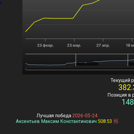
23 февр.
23 мар.
27 апр.
18 
Июль 2025 г.
Июль 2025 г.
Янв
Янв
End of interactive chart.
Текущий р
382.
Позиция в 
148
Лучшая победа
2026-05-24
Аксентьев Максим Константинович
508.53
🆚