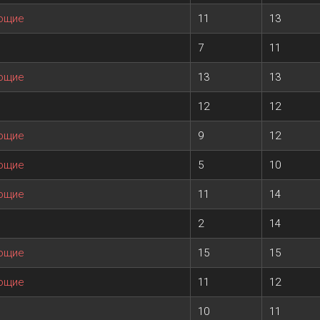
ающие
11
13
7
11
ающие
13
13
12
12
ающие
9
12
ающие
5
10
ающие
11
14
2
14
ающие
15
15
ающие
11
12
10
11