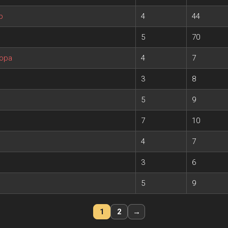
р
4
44
5
70
рора
4
7
3
8
5
9
7
10
4
7
3
6
5
9
1
2
→