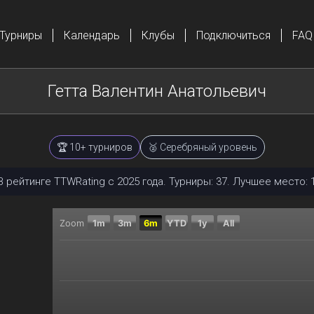
Турниры
Календарь
Клубы
Подключиться
FAQ
Гетта Валентин Анатольевич
🏆 10+ турниров
🥈 Серебряный уровень
В рейтинге TTWRating с 2025 года. Турниры: 37. Лучшее место: 1
Zoom
1m
3m
6m
YTD
1y
All
Chart
Combination chart with 2 data series.
The chart has 2 X axes displaying Time, and navigator
The chart has 2 Y axes displaying Текущий рейтинг, 