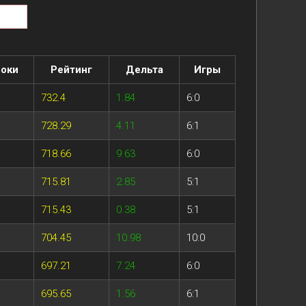
оки
Рейтинг
Дельта
Игры
732.4
1.84
6:0
728.29
4.11
6:1
718.66
9.63
6:0
715.81
2.85
5:1
715.43
0.38
5:1
704.45
10.98
10:0
697.21
7.24
6:0
695.65
1.56
6:1