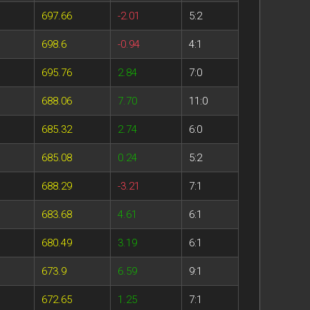
697.66
-2.01
5:2
698.6
-0.94
4:1
695.76
2.84
7:0
688.06
7.70
11:0
685.32
2.74
6:0
685.08
0.24
5:2
688.29
-3.21
7:1
683.68
4.61
6:1
680.49
3.19
6:1
673.9
6.59
9:1
672.65
1.25
7:1