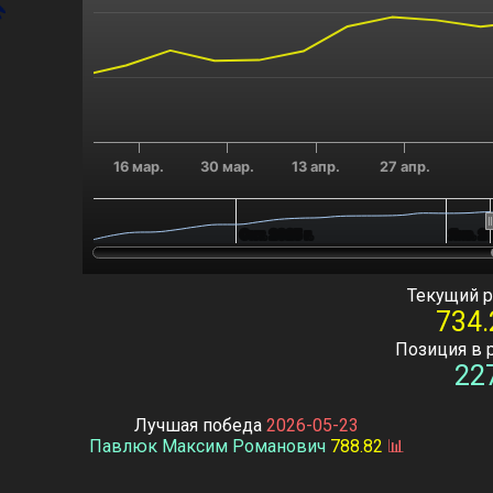
16 мар.
30 мар.
13 апр.
27 апр.
Окт. 2025 г.
Окт. 2025 г.
Янв. 20
Янв. 20
End of interactive chart.
Текущий р
734.
Позиция в 
22
Лучшая победа
2026-05-23
Павлюк Максим Романович
788.82
📊