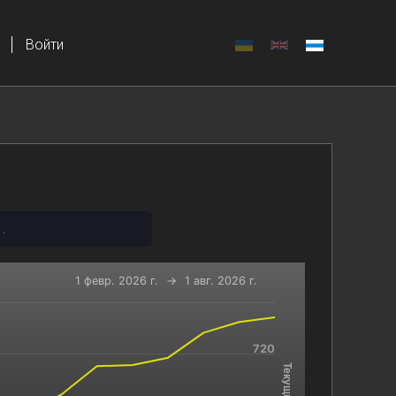
Войти
.
1 февр. 2026 г.
→
1 авг. 2026 г.
-x-axis.
720
and navigator-y-axis.