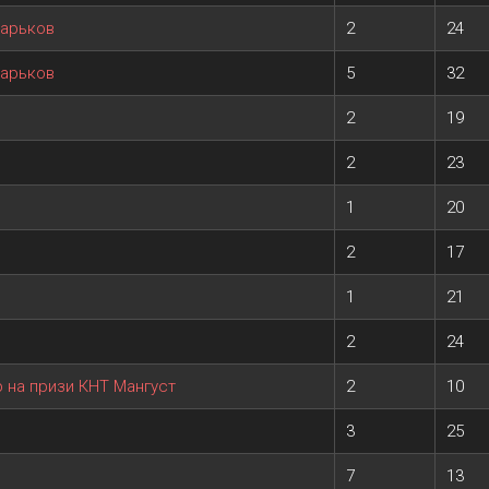
Харьков
2
24
Харьков
5
32
2
19
2
23
1
20
2
17
1
21
2
24
р на призи КНТ Мангуст
2
10
3
25
7
13