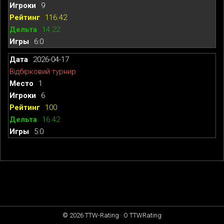
9
116.42
14.22
6:0
2026-04-17
Відбірковий турнир
1
6
100
16.42
5:0
© 2026
TTW-Rating
·
О TTWRating