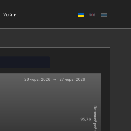
Увійти
26 черв. 2026
→
27 черв. 2026
-x-axis.
 and navigator-y-axis.
Поточний рейтинг
95,76