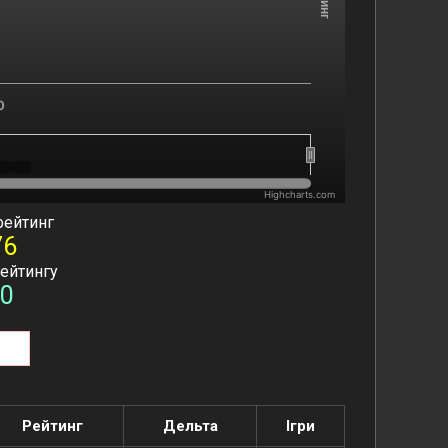
0
00:00
00:00
Highcharts.com
рейтинг
76
рейтингу
0
Рейтинг
Дельта
Ігри