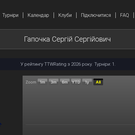
Турніри
Календар
Клуби
Підключитися
FAQ
Гапочка Сергій Сергійович
У рейтингу TTWRating з 2026 року. Турніри: 1.
Zoom
1m
3m
6m
YTD
1y
All
Chart
Combination chart with 2 data series.
The chart has 2 X axes displaying Time, and navigator
The chart has 2 Y axes displaying Поточний рейтинг,