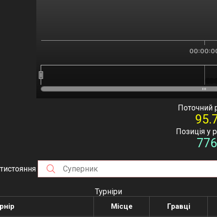
00:00:0
00:
00:
End of interactive chart.
Поточний 
95.
Позиція у 
776
тистояння
Турніри
рнір
Місце
Гравці